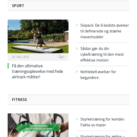
SPORT
Sixpack: De 6 bedste øvelser
til definerede og stærke
mavemuskler
Sådan gør du din
cykeltræning til den mest
19. MAJ 2023
0
effektive motion
Få den ultimative
træningsoplevelse med fede
Kettlebell øvelser for
airtrack måtter!
begyndere
FITNESS
Styrketræning for kvinder:
Fakta vs myter
Styrketræning for ældre –