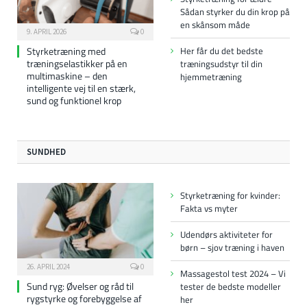
Sådan styrker du din krop på
en skånsom måde
9. APRIL 2026
0
Styrketræning med
Her får du det bedste
træningselastikker på en
træningsudstyr til din
multimaskine – den
hjemmetræning
intelligente vej til en stærk,
sund og funktionel krop
SUNDHED
Styrketræning for kvinder:
Fakta vs myter
Udendørs aktiviteter for
børn – sjov træning i haven
26. APRIL 2024
0
Massagestol test 2024 – Vi
Sund ryg: Øvelser og råd til
tester de bedste modeller
rygstyrke og forebyggelse af
her