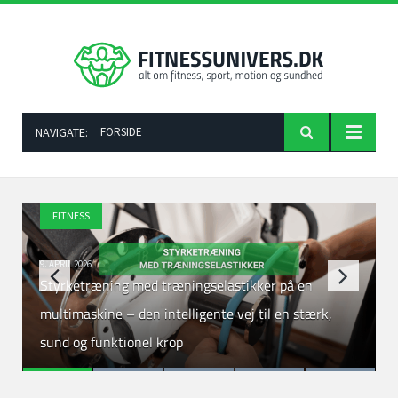
NAVIGATE:
FORSIDE
FITNESS
9. APRIL 2026
Styrketræning med træningselastikker på en
u
multimaskine – den intelligente vej til en stærk,
sund og funktionel krop