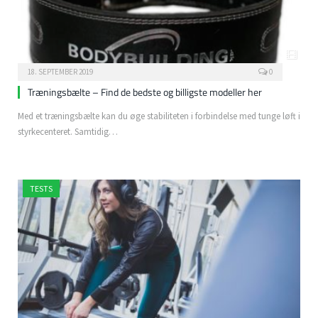
18. SEPTEMBER 2019
0
Træningsbælte – Find de bedste og billigste modeller her
Med et træningsbælte kan du øge stabiliteten i forbindelse med tunge løft i
styrkecenteret. Samtidig…
TESTS