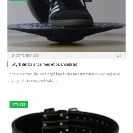
25. SEPTEMBER 2019
0
Styrk din balance med et balancebræt
Et balancebræt (der ofte også kan findes under navnet vippebræt) er et
uhyre godt træningsredskab.…
FITNESS