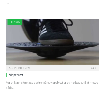
…
FITNESS
5. SEPTEMBER 2019
0
Vippebræt
For at kunne foretage øvelser på et vippebræt er du nødsaget til at mestre
både…