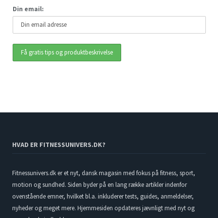
Din email:
HVAD ER FITNESSUNIVERS.DK?
Fitnessunivers.dk er et nyt, dansk magasin med fokus på fitness, sport,
motion og sundhed. Siden byder på en lang række artikler indenfor
ovenstående emner, hvilket bl.a. inkluderer tests, guides, anmeldelser,
nyheder og meget mere. Hjemmesiden opdateres jævnligt med nyt og