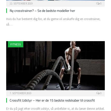
12. SEPTEMBER 2019
0
Ny crosstrainer? – Se de bedste modeller her
Hvis du har bestemt dig for, at du gerne vil anskaffe dig en crosstrainer,
så…
FITNESS
7. SEPTEMBER 2019
0
Crossfit Udstyr – Her er de 15 bedste redskaber til crossfit
Er du på jagt efter crossfit udstyr, så anbefaler vi, at du læser denne artikel.