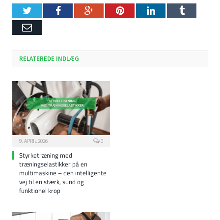
Twitter
Facebook
Google+
Pinterest
LinkedIn
Tumblr
Email
RELATEREDE INDLÆG
9. APRIL 2026
0
Styrketræning med
træningselastikker på en
multimaskine – den intelligente
vej til en stærk, sund og
funktionel krop