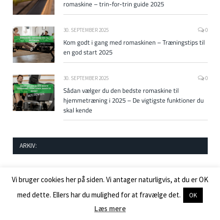
romaskine – trin-for-trin guide 2025
30. SEPTEMBER 2025
0
Kom godt i gang med romaskinen – Træningstips til
en god start 2025
30. SEPTEMBER 2025
0
Sådan vælger du den bedste romaskine til
hjemmetræning i 2025 – De vigtigste funktioner du
skal kende
ARKIV:
april 2026
(1)
Vi bruger cookies her på siden. Vi antager naturligvis, at du er OK
oktober 2025
(2)
med dette. Ellers har du mulighed for at fravælge det.
OK
Læs mere
september 2025
(2)