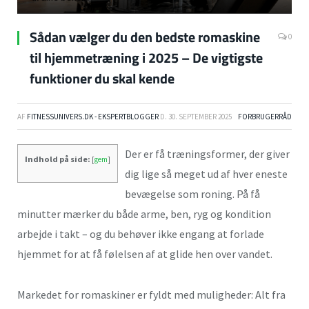
Sådan vælger du den bedste romaskine
0
til hjemmetræning i 2025 – De vigtigste
funktioner du skal kende
AF
FITNESSUNIVERS.DK - EKSPERTBLOGGER
D.
30. SEPTEMBER 2025
FORBRUGERRÅD
Der er få træningsformer, der giver
Indhold på side:
[
gem
]
dig lige så meget ud af hver eneste
bevægelse som roning. På få
minutter mærker du både arme, ben, ryg og kondition
arbejde i takt – og du behøver ikke engang at forlade
hjemmet for at få følelsen af at glide hen over vandet.
Markedet for romaskiner er fyldt med muligheder: Alt fra