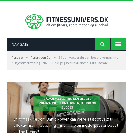
NAVIGATE
»
»
Forside
Forbrugerråd
Sådan vælger du den bedste romaskine
til hjemmetræning i 2025 – De vigtigste funktioner du skal kende
En romaskine som Baltic Rower kan være et godt valg til
effektiv hjemmetræning – men hvilken model passer bedst
til dine behov?