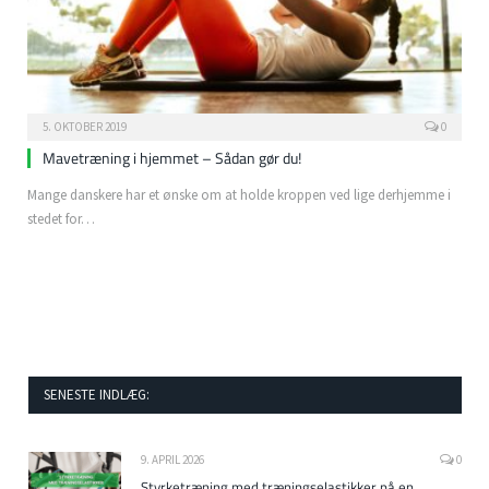
5. OKTOBER 2019
0
Mavetræning i hjemmet – Sådan gør du!
Mange danskere har et ønske om at holde kroppen ved lige derhjemme i
stedet for…
SENESTE INDLÆG:
9. APRIL 2026
0
Styrketræning med træningselastikker på en