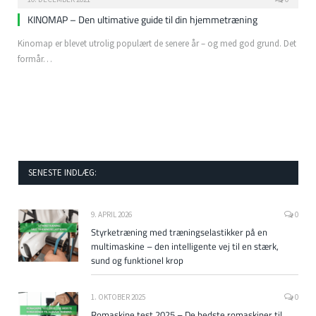
KINOMAP – Den ultimative guide til din hjemmetræning
Kinomap er blevet utrolig populært de senere år – og med god grund. Det
formår…
SENESTE INDLÆG:
9. APRIL 2026
0
Styrketræning med træningselastikker på en
multimaskine – den intelligente vej til en stærk,
sund og funktionel krop
1. OKTOBER 2025
0
Romaskine test 2025 – De bedste romaskiner til