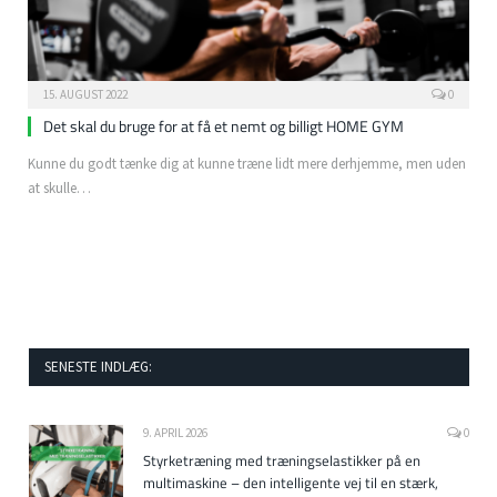
15. AUGUST 2022
0
Det skal du bruge for at få et nemt og billigt HOME GYM
Kunne du godt tænke dig at kunne træne lidt mere derhjemme, men uden
at skulle…
SENESTE INDLÆG:
9. APRIL 2026
0
Styrketræning med træningselastikker på en
multimaskine – den intelligente vej til en stærk,