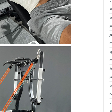
o
s
a
ju
j
m
a
m
f
j
d
n
o
s