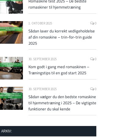
Romaskine test 2025 – De bedste
romaskiner til hjemmetræning
1. OKTOBER 2025
0
Sådan laver du korrekt vedligeholdelse
af din romaskine – trin-for-trin guide
2025
30. SEPTEMBER 2025
0
Kom godt i gang med romaskinen –
Træningstips til en god start 2025
30. SEPTEMBER 2025
0
Sådan vælger du den bedste romaskine
til hjemmetræning i 2025 – De vigtigste
funktioner du skal kende
ARKIV: