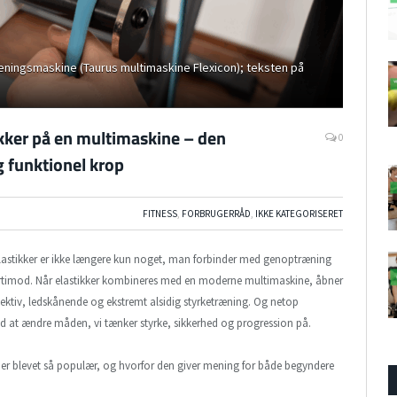
æningsmaskine (Taurus multimaskine Flexicon); teksten på
kker på en multimaskine – den
0
og funktionel krop
FITNESS
,
FORBRUGERRÅD
,
IKKE KATEGORISERET
astikker er ikke længere kun noget, man forbinder med genoptræning
ærtimod. Når elastikker kombineres med en moderne multimaskine, åbner
ffektiv, ledskånende og ekstremt alsidig styrketræning. Og netop
d at ændre måden, vi tænker styrke, sikkerhed og progression på.
m er blevet så populær, og hvorfor den giver mening for både begyndere