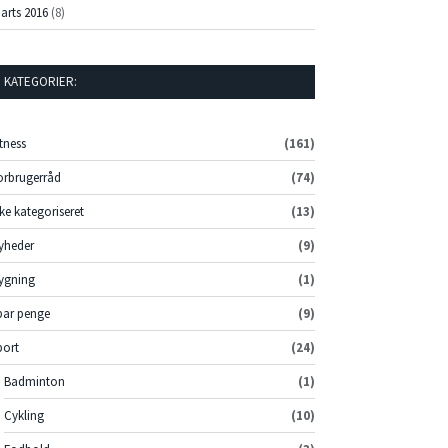
arts 2016
(8)
KATEGORIER:
itness
(161)
orbrugerråd
(74)
kke kategoriseret
(13)
yheder
(9)
ygning
(1)
par penge
(9)
port
(24)
Badminton
(1)
Cykling
(10)