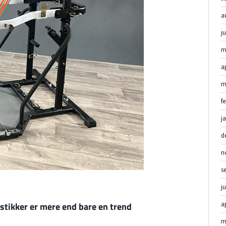
a
j
m
a
m
f
j
d
n
s
j
a
tikker er mere end bare en trend
m