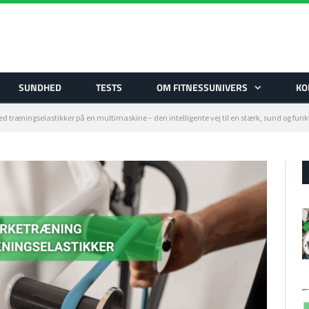
SUNDHED
TESTS
OM FITNESSUNIVERS
KO
 træningselastikker på en multimaskine – den intelligente vej til en stærk, sund og funk