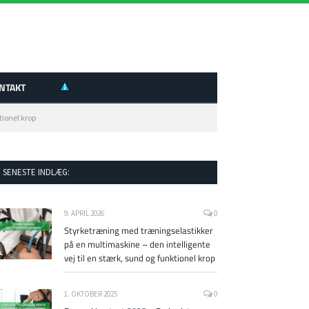
NTAKT
tionel krop
SENESTE INDLÆG:
9. APRIL 2026
0
Styrketræning med træningselastikker
på en multimaskine – den intelligente
vej til en stærk, sund og funktionel krop
1. OKTOBER 2025
0