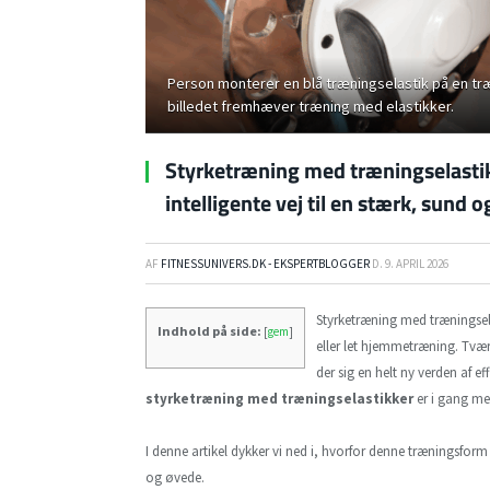
Person monterer en blå træningselastik på en tr
billedet fremhæver træning med elastikker.
Styrketræning med træningselasti
intelligente vej til en stærk, sund 
AF
FITNESSUNIVERS.DK - EKSPERTBLOGGER
D.
9. APRIL 2026
Styrketræning med træningsel
Indhold på side:
[
gem
]
eller let hjemmetræning. Tv
der sig en helt ny verden af e
styrketræning med træningselastikker
er i gang me
I denne artikel dykker vi ned i, hvorfor denne træningsfor
og øvede.