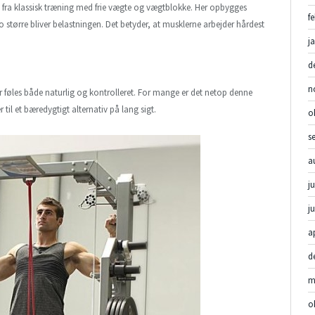
t fra klassisk træning med frie vægte og vægtblokke. Her opbygges
f
 større bliver belastningen. Det betyder, at musklerne arbejder hårdest
j
d
n
r føles både naturlig og kontrolleret. For mange er det netop denne
il et bæredygtigt alternativ på lang sigt.
o
s
a
ju
j
a
d
m
o