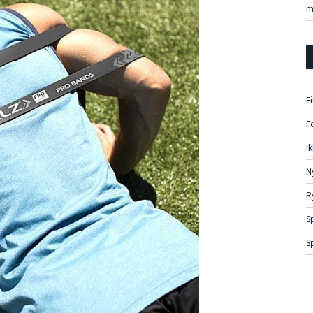
m
F
F
I
N
R
S
S