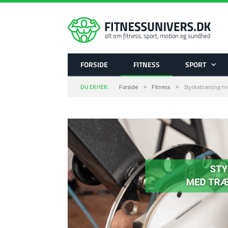
FORSIDE
FITNESS
SPORT
»
»
DU ER HER:
Forside
Fitness
Styrketræning med