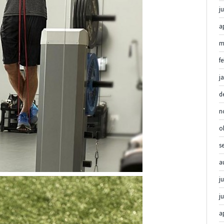
ju
a
m
f
j
d
n
o
s
a
ju
j
a