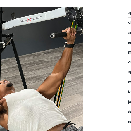
a
o
s
j
m
o
a
m
f
j
d
n