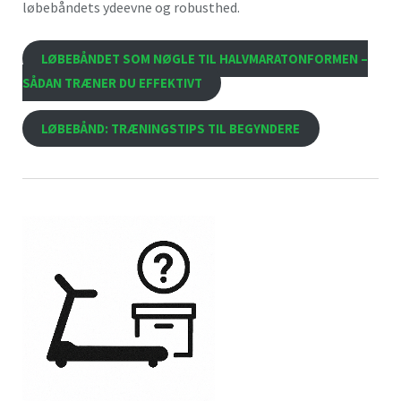
løbebåndets ydeevne og robusthed.
LØBEBÅNDET SOM NØGLE TIL HALVMARATONFORMEN –
SÅDAN TRÆNER DU EFFEKTIVT
LØBEBÅND: TRÆNINGSTIPS TIL BEGYNDERE