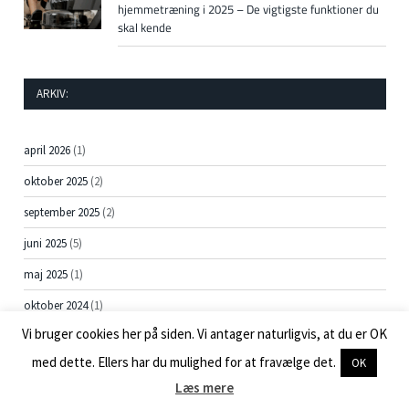
hjemmetræning i 2025 – De vigtigste funktioner du
skal kende
ARKIV:
april 2026
(1)
oktober 2025
(2)
september 2025
(2)
juni 2025
(5)
maj 2025
(1)
oktober 2024
(1)
Vi bruger cookies her på siden. Vi antager naturligvis, at du er OK
april 2024
(7)
med dette. Ellers har du mulighed for at fravælge det.
OK
marts 2024
(7)
Læs mere
februar 2024
(9)