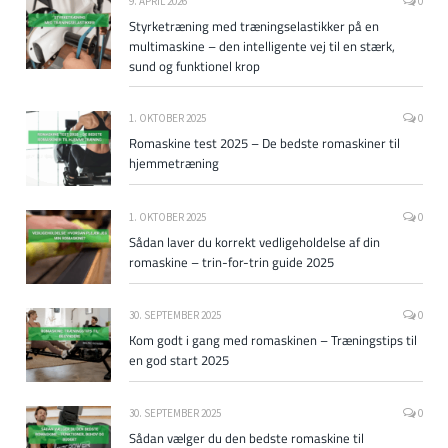
9. APRIL 2026
0
Styrketræning med træningselastikker på en
multimaskine – den intelligente vej til en stærk,
sund og funktionel krop
1. OKTOBER 2025
0
Romaskine test 2025 – De bedste romaskiner til
hjemmetræning
1. OKTOBER 2025
0
Sådan laver du korrekt vedligeholdelse af din
romaskine – trin-for-trin guide 2025
30. SEPTEMBER 2025
0
Kom godt i gang med romaskinen – Træningstips til
en god start 2025
30. SEPTEMBER 2025
0
Sådan vælger du den bedste romaskine til