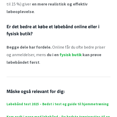
til 15 %) giver
en mere realistisk og effektiv
løbeoplevelse
.
Er det bedre at købe et løbebånd online eller i
fysisk butik?
Begge dele har fordele.
Online får du ofte bedre priser
og anmeldelser, mens
du i en
fysisk butik
kan prøve
løbebåndet først
.
Måske også relevant for dig:
Løbebånd test 2025 – Bedst i test og guide til hjemmetræning
Kom godt i gang med løbebånd – De bedste træningstips til en