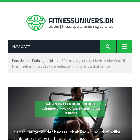
NAVIGATE
»
»
Forside
Forbrugerråd
Sådan vælger du det bedste løbebånd til
hjemmetræning i 2025 – De vigtigste funktioner du skal kende
Sådan vælger du det bedste løbebånd – Find ud af hvilke
funktioner, behov og budget der passer til dig.