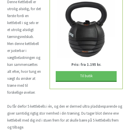
Denne Kettlebell er
utrolig alsidig, for det
første fordi en
kettlebell i sig selv er
et utrolig alsidigt
tærningsredskab.
Men denne kettlebell
er justerbar i
vægtbelastningen og
kan sammensættes
Pris: fra 1.195 kr.
alt efter, hvor tung en
Til butik
vægt du ønsker at
træne med til
forskellige øvelser.
Du får derfor 5 kettlebells i én, og den er dermed ultra pladsbesparende og
giver samtidig rigtig stor nemhed i din træning. Du tager blot denne ene
kettlebell med dig ind i stuen frem for at skulle bære på 5 kettlebells frem
og tilbage.