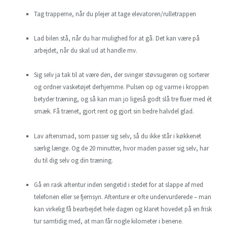
Tag trapperne, når du plejer at tage elevatoren/rulletrappen
Lad bilen stå, når du har mulighed for at gå. Det kan være på
arbejdet, når du skal ud at handle mv.
Sig selv ja tak til at være den, der svinger støvsugeren og sorterer
og ordner vasketøjet derhjemme. Pulsen op og varme i kroppen
betyder træning, og så kan man jo ligeså godt slå tre fluer med ét
smæk. Få trænet, gjort rent og gjort sin bedre halvdel glad.
Lav aftensmad, som passer sig selv, så du ikke står i køkkenet
særlig længe. Og de 20 minutter, hvor maden passer sig selv, har
du til dig selv og din træning.
Gå en rask aftentur inden sengetid i stedet for at slappe af med
telefonen eller se fjernsyn. Aftenture er ofte undervurderede – man
kan virkelig få bearbejdet hele dagen og klaret hovedet på en frisk
tur samtidig med, at man får nogle kilometer i benene.