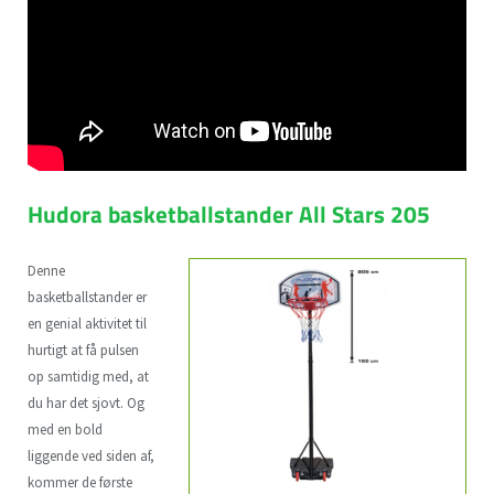
Hudora basketballstander All Stars 205
Denne
basketballstander er
en genial aktivitet til
hurtigt at få pulsen
op samtidig med, at
du har det sjovt. Og
med en bold
liggende ved siden af,
kommer de første