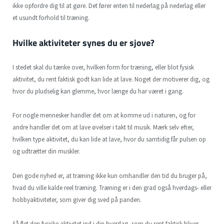
ikke opfordre dig til at gøre. Det fører enten til nederlag på nederlag eller
et usundt forhold til træning.
Hvilke aktiviteter synes du er sjove?
I stedet skal du tænke over, hvilken form for træning, eller blot fysisk
aktivitet, du rent faktisk godt kan lide at lave. Noget der motiverer dig, og
hvor du pludselig kan glemme, hvor længe du har været i gang.
For nogle mennesker handler det om at komme ud i naturen, og for
andre handler det om at lave øvelser i takt til musik. Mærk selv efter,
hvilken type aktivitet, du kan lide at lave, hvor du samtidig får pulsen op
og udtrætter din muskler.
Den gode nyhed er, at træning ikke kun omhandler den tid du bruger på,
hvad du ville kalde reel træning. Træning er i den grad også hverdags- eller
hobbyaktiviteter, som giver dig sved på panden.
Så flet den fysiske aktivitet ind i din hverdag, som du rent faktisk bliver