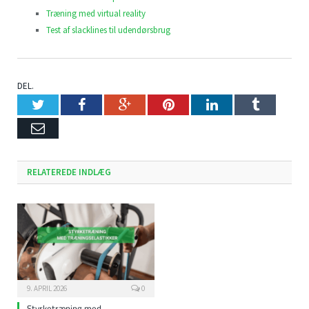
Træning med virtual reality
Test af slacklines til udendørsbrug
DEL.
Twitter
Facebook
Google+
Pinterest
LinkedIn
Tumblr
Email
RELATEREDE INDLÆG
9. APRIL 2026
0
Styrketræning med