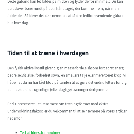
Dette gåbånd kan let foldes på midten og fylder derfor minimalt. Du kan
derudover bære rundt på det i håndtaget, der kommer frem, når man
folder det. Så bliver det ikke nemmere at få den fedtforbrændende gåtur i
hus hver dag.
Tiden til at træne i hverdagen
Den fysisk aktive livsstil giver dig en masse fordele såsom forbedret energi,
bedre selvfølelse, forbedret søvn, en smallere talje eller mere tonet krop. Vi
håber, at du nu har fået blod på tanden til at gøre det endnu lettere for dig
at finde tid til de ugentlige (eller daglige) træninger derhjemme.
Er du interesseret i at læse mere om træningsformer med ekstra
underholdningsfaktor, er du velkommen til at se nærmere på vores artikler
nedenfor.
Test af fitnesstrampoliner