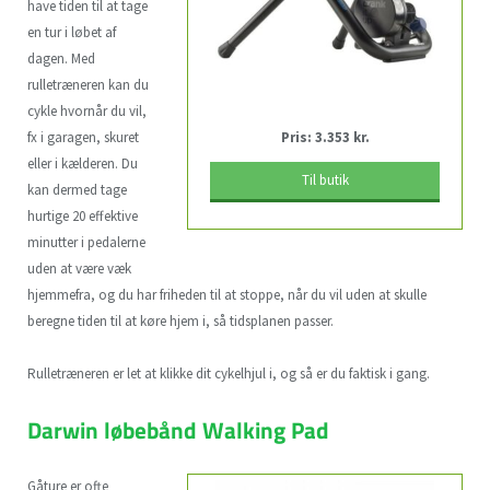
have tiden til at tage
en tur i løbet af
dagen. Med
rulletræneren kan du
cykle hvornår du vil,
fx i garagen, skuret
Pris: 3.353 kr.
eller i kælderen. Du
Til butik
kan dermed tage
hurtige 20 effektive
minutter i pedalerne
uden at være væk
hjemmefra, og du har friheden til at stoppe, når du vil uden at skulle
beregne tiden til at køre hjem i, så tidsplanen passer.
Rulletræneren er let at klikke dit cykelhjul i, og så er du faktisk i gang.
Darwin løbebånd Walking Pad
Gåture er ofte