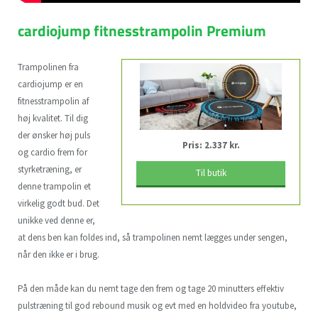
cardiojump fitnesstrampolin Premium
Trampolinen fra
cardiojump er en
fitnesstrampolin af
høj kvalitet. Til dig
der ønsker høj puls
Pris: 2.337 kr.
og cardio frem for
styrketræning, er
Til butik
denne trampolin et
virkelig godt bud. Det
unikke ved denne er,
at dens ben kan foldes ind, så trampolinen nemt lægges under sengen,
når den ikke er i brug.
På den måde kan du nemt tage den frem og tage 20 minutters effektiv
pulstræning til god rebound musik og evt med en holdvideo fra youtube,