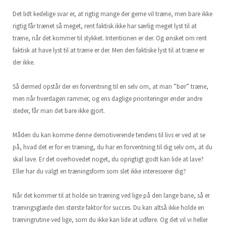
Det lidt kedelige svar er, at rigtig mange der gerne vil træne, men bare ikke
rigtig får trænet så meget, rent faktisk ikke har særlig meget lyst til at
træne, når det kommer til stykket. Intentionen er der. Og ønsket om rent
faktisk at have lyst til at træne er der. Men den faktiske lyst til at træne er
der ikke.
Så dermed opstår der en forventning til en selv om, at man ”bør” træne,
men når hverdagen rammer, og ens daglige prioriteringer ender andre
steder, får man det bare ikke gjort.
Måden du kan komme denne demotiverende tendens til livs er ved at se
på, hvad det er for en træning, du har en forventning til dig selv om, at du
skal lave. Er det overhovedet noget, du oprigtigt godt kan lide at lave?
Eller har du valgt en træningsform som slet ikke interesserer dig?
Når det kommer til at holde sin træning ved lige på den lange bane, så er
træningsglæde den største faktor for succes. Du kan altså ikke holde en
træningrutine ved lige, som du ikke kan lide at udføre. Og det vil vi heller