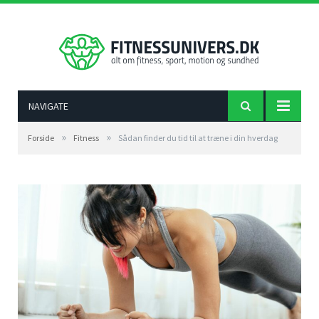
NAVIGATE
»
»
Forside
Fitness
Sådan finder du tid til at træne i din hverdag