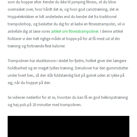
som du hopper efter. Kender du ikke til jumping fitness, vil du blive
overrasket over, hvor hårdt det er, og hvor god cariotræning, det er.
Hoppeteknikken er lidt anderledes end du kender det fra traditionel
trampolinhop, og beslutter du dig for at købe en fitnesstrampolin, vil vi
anbefale dig at læse vores
artikel om fitnesstrampoliner
. I denne artikel
forklarer vi den helt rigtige måde at hoppe på for at få mest ud af din
træning og forbrænde flest kalorier.
Trampolinen har elastiksnore i stedet for fjedre, hvilket giver den længere
holdbarhed og en meget lydløs træning. Derudover har den gummidutter
under hvert ben, så den står fuldstændig fast på gulvet uden at rykke på
sig, når du hopper på den.
Se videoen nedenfor for at se, hvordan du kan få en god helkropstræning
og høj puls på 20 minutter med trampolinen.