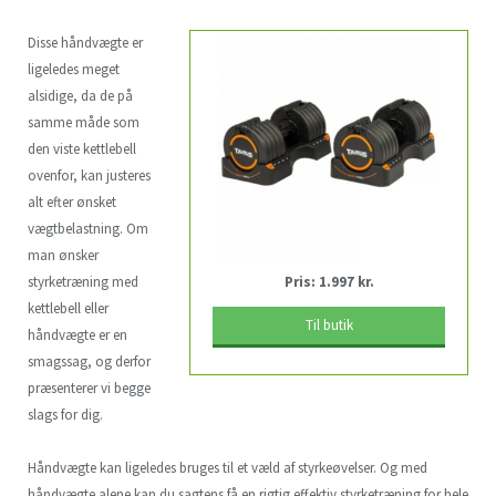
Disse håndvægte er
ligeledes meget
alsidige, da de på
samme måde som
den viste kettlebell
ovenfor, kan justeres
alt efter ønsket
vægtbelastning. Om
man ønsker
styrketræning med
Pris: 1.997 kr.
kettlebell eller
Til butik
håndvægte er en
smagssag, og derfor
præsenterer vi begge
slags for dig.
Håndvægte kan ligeledes bruges til et væld af styrkeøvelser. Og med
håndvægte alene kan du sagtens få en rigtig effektiv styrketræning for hele