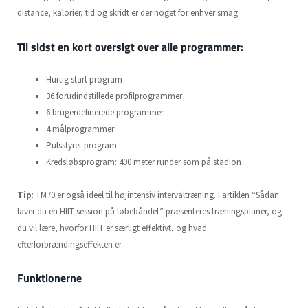
distance, kalorier, tid og skridt er der noget for enhver smag.
Til sidst en kort oversigt over alle programmer:
Hurtig start program
36 forudindstillede profilprogrammer
6 brugerdefinerede programmer
4 målprogrammer
Pulsstyret program
Kredsløbsprogram: 400 meter runder som på stadion
Tip
: TM70 er også ideel til højintensiv intervaltræning. I artiklen “Sådan
laver du en HIIT session på løbebåndet” præsenteres træningsplaner, og
du vil lære, hvorfor HIIT er særligt effektivt, og hvad
efterforbrændingseffekten er.
Funktionerne