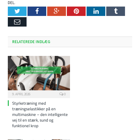
DEL.
Twitter
Facebook
Google+
Pinterest
LinkedIn
Tumblr
Email
RELATEREDE INDLÆG
9. APRIL 2026
0
Styrketræning med
træningselastikker på en
multimaskine – den intelligente
vej til en stærk, sund og
funktionel krop