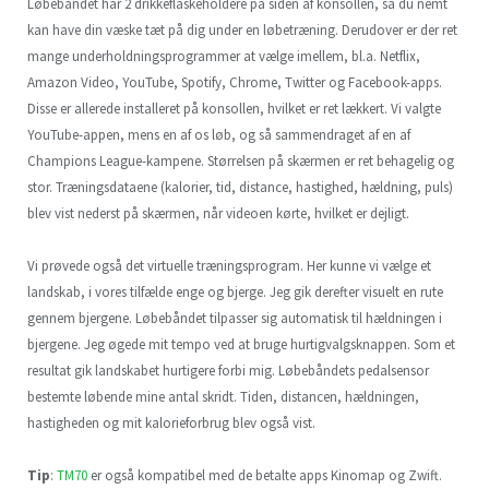
Løbebåndet har 2 drikkeflaskeholdere på siden af ​​konsollen, så du nemt
kan have din væske tæt på dig under en løbetræning. Derudover er der ret
mange underholdningsprogrammer at vælge imellem, bl.a. Netflix,
Amazon Video, YouTube, Spotify, Chrome, Twitter og Facebook-apps.
Disse er allerede installeret på konsollen, hvilket er ret lækkert. Vi valgte
YouTube-appen, mens en af os løb, og så sammendraget af en af
Champions League-kampene. Størrelsen på skærmen er ret behagelig og
stor. Træningsdataene (kalorier, tid, distance, hastighed, hældning, puls)
blev vist nederst på skærmen, når videoen kørte, hvilket er dejligt.
Vi prøvede også det virtuelle træningsprogram. Her kunne vi vælge et
landskab, i vores tilfælde enge og bjerge. Jeg gik derefter visuelt en rute
gennem bjergene. Løbebåndet tilpasser sig automatisk til hældningen i
bjergene. Jeg øgede mit tempo ved at bruge hurtigvalgsknappen. Som et
resultat gik landskabet hurtigere forbi mig. Løbebåndets pedalsensor
bestemte løbende mine antal skridt. Tiden, distancen, hældningen,
hastigheden og mit kalorieforbrug blev også vist.
Tip
:
TM70
er også kompatibel med de betalte apps Kinomap og Zwift.