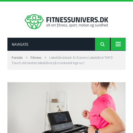
NAVIGATE
»
»
Forside
Fitness
Løbebåndstest: Er Darwin Løbebånd TM70
Touch det bedste løbebånd på markedet lige nu?