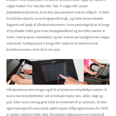
valget mellem Pro Test eller HRC Test. Vi valgte HRC-testen
(Hjertefrekvenskontrol), fordi dens speciale kører med en målpuls. Til dette
formål blev data fra vores brugerprofil brugt, og testen kunne derefter
begynde ved hjælp af håndpulssensorerne. Vores personlige tip er at bruge
et brystbælte. Dette giver mere bevægelsesfrihed og de målte værdier er
endnu mere præcise. Intensiteten og den maksimale hastighed kan vælges
individuelt. Endelig kunne vi bruge HRC testen til at bestemme mit
konditionsniveau i forhold til min puls.
Håndpulssensorerne bruges også til at bestemme kropsfedtprocenten. Vi
kunne lave kropsfedttesten ved at indtaste højde, køn, alder, vægt og
puls. Efter vores mening giver tallet et incitament til at optimere, så dine
egne træningsmål automatisk sættes højere. Målprogrammerne for TM70
er særligt nyttige til dette. Med 4 forskellige målprogrammer baseret på