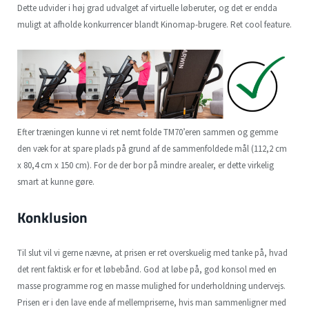
Dette udvider i høj grad udvalget af virtuelle løberuter, og det er endda
muligt at afholde konkurrencer blandt Kinomap-brugere. Ret cool feature.
Efter træningen kunne vi ret nemt folde TM70’eren sammen og gemme
den væk for at spare plads på grund af de sammenfoldede mål (112,2 cm
x 80,4 cm x 150 cm). For de der bor på mindre arealer, er dette virkelig
smart at kunne gøre.
Konklusion
Til slut vil vi gerne nævne, at prisen er ret overskuelig med tanke på, hvad
det rent faktisk er for et løbebånd. God at løbe på, god konsol med en
masse programme rog en masse mulighed for underholdning undervejs.
Prisen er i den lave ende af mellempriserne, hvis man sammenligner med