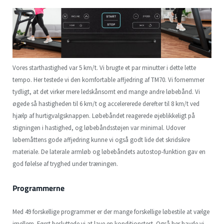
Vores starthastighed var 5 km/t. Vi brugte et par minutter i dette lette
tempo. Her testede vi den komfortable affjedring af TM70. Vi fornemmer
tydligt, at det virker mere ledskånsomt end mange andre løbebånd. Vi
øgede så hastigheden til 6 km/t og accelererede derefter til 8 km/t ved
hjælp af hurtigvalgsknappen. Løbebåndet reagerede øjeblikkeligt på
stigningen i hastighed, og løbebåndsstøjen var minimal. Udover
løbemåttens gode affjedring kunne vi også godt lide det skridsikre
materiale. De laterale armløb og løbebåndets autostop-funktion gav en
god følelse af tryghed under træningen.
Programmerne
Med 49 forskellige programmer er der mange forskellige løbestile at vælge
imellem. Først besluttede vi at lave en konditionstest. Også her havde vi