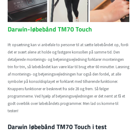
Darwin-løbebånd TM70 Touch
Ift opsætning kan vi anbefale to personer til at sætte løbebåndet op, fordi
det er svært alene at holde og fastgøre konsollen på samme tid. Den
detaljerede monterings- og betjeningsvejledning forklarer monteringen
trin for trin, så løbebåndet kan være klar til brug efter 60 minutter. Læsning
af monterings- og betjeningsvejledningen har også den fordel, at alle
symboler på konsoldisplayet er forklaret med tilhørende funktioner.
Knappens funktioner er beskrevet fra side 28 og frem. Så følger
programmerne. Ved hjælp af betjeningsvejledningen er det nemt at få et
godt overblik over løbebåndets programmer. Men lad os komme til
testen!
Darwin løbebånd TM70 Touch i test