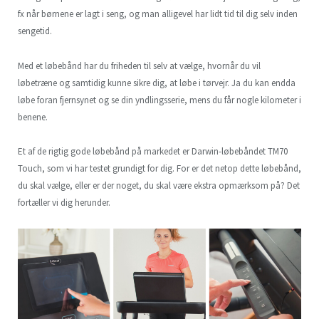
fx når børnene er lagt i seng, og man alligevel har lidt tid til dig selv inden
sengetid.
Med et løbebånd har du friheden til selv at vælge, hvornår du vil
løbetræne og samtidig kunne sikre dig, at løbe i tørvejr. Ja du kan endda
løbe foran fjernsynet og se din yndlingsserie, mens du får nogle kilometer i
benene.
Et af de rigtig gode løbebånd på markedet er Darwin-løbebåndet TM70
Touch, som vi har testet grundigt for dig. For er det netop dette løbebånd,
du skal vælge, eller er der noget, du skal være ekstra opmærksom på? Det
fortæller vi dig herunder.