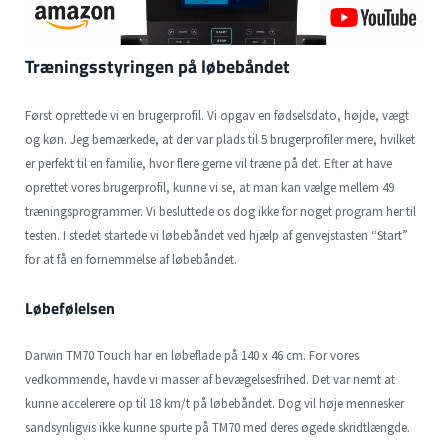
Træningsstyringen på løbebåndet
Først oprettede vi en brugerprofil. Vi opgav en fødselsdato, højde, vægt
og køn. Jeg bemærkede, at der var plads til 5 brugerprofiler mere, hvilket
er perfekt til en familie, hvor flere gerne vil træne på det. Efter at have
oprettet vores brugerprofil, kunne vi se, at man kan vælge mellem 49
træningsprogrammer. Vi besluttede os dog ikke for noget program her til
testen. I stedet startede vi løbebåndet ved hjælp af genvejstasten “Start”
for at få en fornemmelse af løbebåndet.
Løbefølelsen
Darwin TM70 Touch har en løbeflade på 140 x 46 cm. For vores
vedkommende, havde vi masser af bevægelsesfrihed. Det var nemt at
kunne accelerere op til 18 km/t på løbebåndet. Dog vil høje mennesker
sandsynligvis ikke kunne spurte på TM70 med deres øgede skridtlængde.