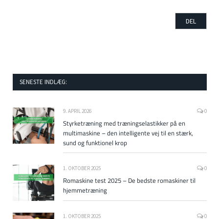
SENESTE INDLÆG:
9. APRIL 2026
0
Styrketræning med træningselastikker på en
multimaskine – den intelligente vej til en stærk,
sund og funktionel krop
1. OKTOBER 2025
0
Romaskine test 2025 – De bedste romaskiner til
hjemmetræning
1. OKTOBER 2025
0