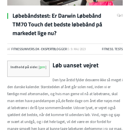
Løbebåndstest: Er Darwin Løbebånd
0
TM70 Touch det bedste løbebånd på
markedet lige nu?
AF
FITNESSUNIVERS.DK - EKSPERTBLOGGER
D.
9. MAJ 2023
FITNESS
,
TESTS
Løb uanset vejret
Indhold på side:
[
gem
]
Den lyse årstid fylder desværre ikke så meget i
den danske kalender. Størstedelen af året går solen ned, inden vi er
færdige med aftensmaden, og hvis man gerne vil nå at løbetræne, skal
man enten have pandelampen på,de fleste dage om året eller nøjes med
at løbetræne i de få lyse sommermåneder. Udover lyset, er vejret også
sjældent det bedste, når det kommer til udendørs løb. Vind, regn og sjap
er svært at undgå, og i det hele taget, vil det være en stor fordel for
mange simpelt hen bare at kunne tage løbeturen derhjemme i ro og mag,