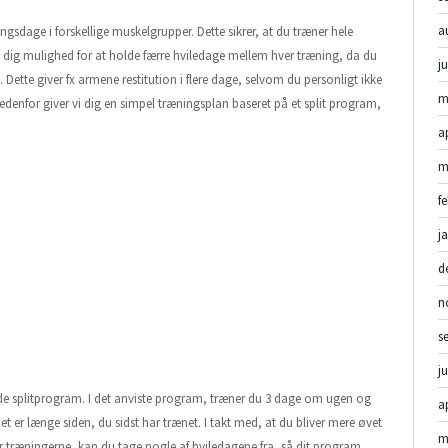
a
ngsdage i forskellige muskelgrupper. Dette sikrer, at du træner hele
am dig mulighed for at holde færre hviledage mellem hver træning, da du
j
Dette giver fx armene restitution i flere dage, selvom du personligt ikke
m
edenfor giver vi dig en simpel træningsplan baseret på et split program,
a
m
f
j
d
n
s
j
e splitprogram. I det anviste program, træner du 3 dage om ugen og
a
et er længe siden, du sidst har trænet. I takt med, at du bliver mere øvet
m
træningerne, kan du tage nogle af hviledagene fra, så dit program