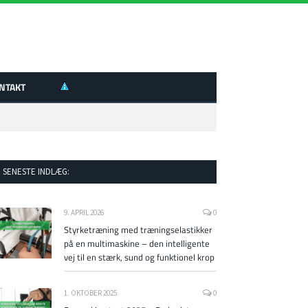
NTAKT
SENESTE INDLÆG:
9. APRIL 2026
0
Styrketræning med træningselastikker
på en multimaskine – den intelligente
vej til en stærk, sund og funktionel krop
1. OKTOBER 2025
0