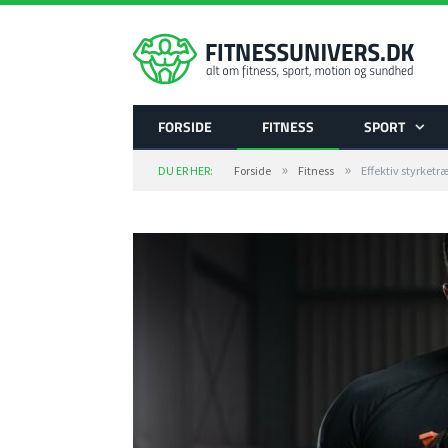
FORSIDE
FITNESS
SPORT
»
»
DU ER HER:
Forside
Fitness
Effektiv styrke