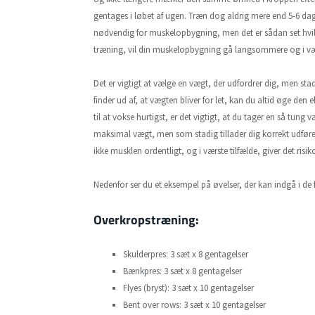
gentages i løbet af ugen. Træn dog aldrig mere end 5-6 dag
nødvendig for muskelopbygning, men det er sådan set hvi
træning, vil din muskelopbygning gå langsommere og i værs
Det er vigtigt at vælge en vægt, der udfordrer dig, men sta
finder ud af, at vægten bliver for let, kan du altid øge den e
til at vokse hurtigst, er det vigtigt, at du tager en så tung v
maksimal vægt, men som stadig tillader dig korrekt udførels
ikke musklen ordentligt, og i værste tilfælde, giver det risik
Nedenfor ser du et eksempel på øvelser, der kan indgå i de 
Overkropstræning
:
Skulderpres: 3 sæt x 8 gentagelser
Bænkpres: 3 sæt x 8 gentagelser
Flyes (bryst): 3 sæt x 10 gentagelser
Bent over rows: 3 sæt x 10 gentagelser