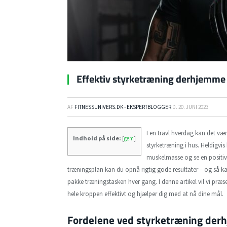
Effektiv styrketræning derhjemme
AF
FITNESSUNIVERS.DK - EKSPERTBLOGGER
D.
20. JUNI 2023
I en travl hverdag kan det være
Indhold på side:
[
gem
]
styrketræning i hus. Heldigvis
muskelmasse og se en positiv
træningsplan kan du opnå rigtig gode resultater – og så 
pakke træningstasken hver gang. I denne artikel vil vi præs
hele kroppen effektivt og hjælper dig med at nå dine mål.
Fordelene ved styrketræning de