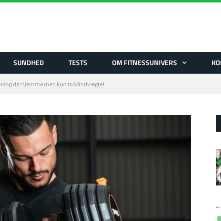
SUNDHED
TESTS
OM FITNESSUNIVERS
KO
træning derhjemme med kun to håndvægte!