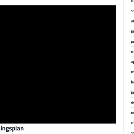
o
s
a
ju
j
m
a
m
f
j
d
n
o
ningsplan
s