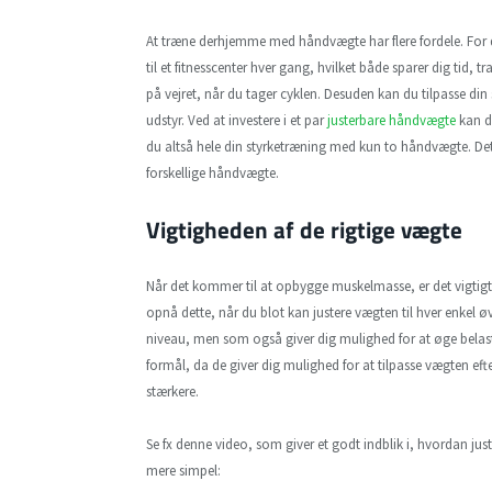
At træne derhjemme med håndvægte har flere fordele. For det 
til et fitnesscenter hver gang, hvilket både sparer dig tid, tr
på vejret, når du tager cyklen. Desuden kan du tilpasse din
udstyr. Ved at investere i et par
justerbare håndvægte
kan du
du altså hele din styrketræning med kun to håndvægte. Dett
forskellige håndvægte.
Vigtigheden af de rigtige vægte
Når det kommer til at opbygge muskelmasse, er det vigtig
opnå dette, når du blot kan justere vægten til hver enkel 
niveau, men som også giver dig mulighed for at øge belast
formål, da de giver dig mulighed for at tilpasse vægten efte
stærkere.
Se fx denne video, som giver et godt indblik i, hvordan ju
mere simpel: