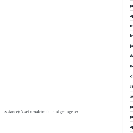
ju
a
m
f
j
d
n
o
s
a
ju
l assistance): 3 sæt x maksimalt antal gentagelser
j
a