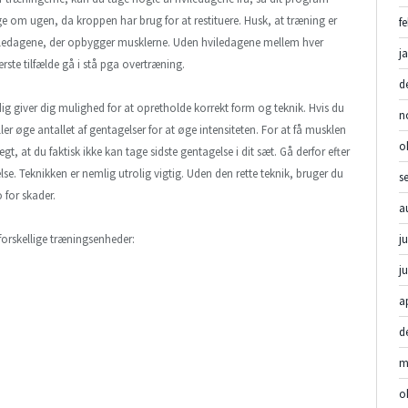
e om ugen, da kroppen har brug for at restituere. Husk, at træning er
f
ledagene, der opbygger musklerne. Uden hviledagene mellem hver
j
te tilfælde gå i stå pga overtræning.
d
dig giver dig mulighed for at opretholde korrekt form og teknik. Hvis du
n
ller øge antallet af gentagelser for at øge intensiteten. For at få musklen
o
ægt, at du faktisk ikke kan tage sidste gentagelse i dit sæt. Gå derfor efter
e. Teknikken er nemlig utrolig vigtig. Uden den rette teknik, bruger du
s
o for skader.
a
forskellige træningsenheder:
ju
j
a
d
m
o