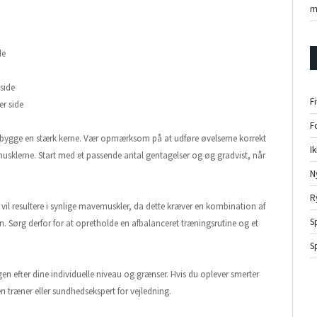
m
de
side
F
er side
F
 opbygge en stærk kerne. Vær opmærksom på at udføre øvelserne korrekt
I
klerne. Start med et passende antal gentagelser og øg gradvist, når
N
R
vil resultere i synlige mavemuskler, da dette kræver en kombination af
S
n. Sørg derfor for at opretholde en afbalanceret træningsrutine og et
S
ngen efter dine individuelle niveau og grænser. Hvis du oplever smerter
n træner eller sundhedsekspert for vejledning.