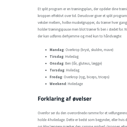
Et split program er en træningsplan, der opdeler dine træni
kroppen effektivt over tid. Derudover giver et split progr
veksler mellem, hvilke muskelgrupper, du træner hver gang. 
holder træningspause men blot træner fx ben i stedet for. N
der kan udføres derhjemme og med kun to håndvægte:
Mandag
: Overkrop (bryst, skuldre, mave)
Tirsdag
: Hviledag
Onsdag
: Ben (lår, gluteus, lægge)
Torsdag
: Hviledag
Fredag
: Overkrop (ryg, biceps, triceps)
Weekend
: Hviledage
Forklaring af øvelser
Ovenfor ser du den overordnede ramme for et velfungerend
holde 4 hviledage. Dette er bedst som begynder, eller hvis d
og ikke længere mærker den samme ømhed i kroppen efter 