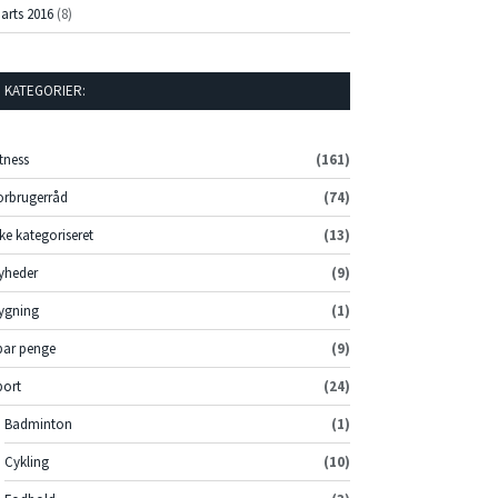
arts 2016
(8)
KATEGORIER:
itness
(161)
orbrugerråd
(74)
kke kategoriseret
(13)
yheder
(9)
ygning
(1)
par penge
(9)
port
(24)
Badminton
(1)
Cykling
(10)