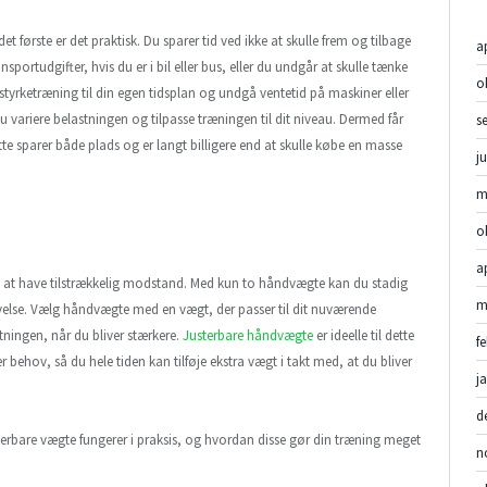
første er det praktisk. Du sparer tid ved ikke at skulle frem og tilbage
a
ansportudgifter, hvis du er i bil eller bus, eller du undgår at skulle tænke
o
 styrketræning til din egen tidsplan og undgå ventetid på maskiner eller
 variere belastningen og tilpasse træningen til dit niveau. Dermed får
s
e sparer både plads og er langt billigere end at skulle købe en masse
j
m
o
a
t at have tilstrækkelig modstand. Med kun to håndvægte kan du stadig
m
øvelse. Vælg håndvægte med en vægt, der passer til dit nuværende
ningen, når du bliver stærkere.
Justerbare håndvægte
er ideelle til dette
f
r behov, så du hele tiden kan tilføje ekstra vægt i takt med, at du bliver
j
d
sterbare vægte fungerer i praksis, og hvordan disse gør din træning meget
n