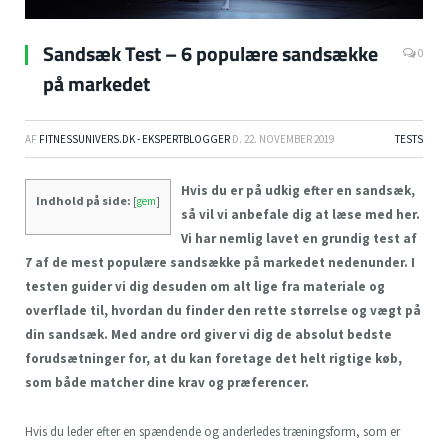
Sandsæk Test – 6 populære sandsække
0
på markedet
AF
FITNESSUNIVERS.DK - EKSPERTBLOGGER
D.
22. NOVEMBER 2019
TESTS
Hvis du er på udkig efter en sandsæk,
Indhold på side:
[
gem
]
så vil vi anbefale dig at læse med her.
Vi har nemlig lavet en grundig test af
7 af de mest populære sandsække på markedet nedenunder. I
testen guider vi dig desuden om alt lige fra materiale og
overflade til, hvordan du finder den rette størrelse og vægt på
din sandsæk. Med andre ord giver vi dig de absolut bedste
forudsætninger for, at du kan foretage det helt rigtige køb,
som både matcher dine krav og præferencer.
Hvis du leder efter en spændende og anderledes træningsform, som er