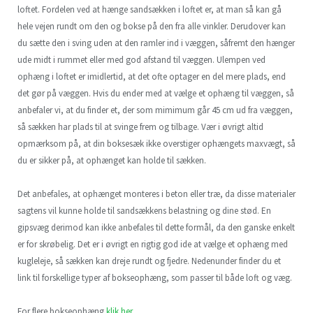
loftet. Fordelen ved at hænge sandsækken i loftet er, at man så kan gå
hele vejen rundt om den og bokse på den fra alle vinkler. Derudover kan
du sætte den i sving uden at den ramler ind i væggen, såfremt den hænger
ude midt i rummet eller med god afstand til væggen. Ulempen ved
ophæng i loftet er imidlertid, at det ofte optager en del mere plads, end
det gør på væggen. Hvis du ender med at vælge et ophæng til væggen, så
anbefaler vi, at du finder et, der som mimimum går 45 cm ud fra væggen,
så sækken har plads til at svinge frem og tilbage. Vær i øvrigt altid
opmærksom på, at din boksesæk ikke overstiger ophængets maxvægt, så
du er sikker på, at ophænget kan holde til sækken.
Det anbefales, at ophænget monteres i beton eller træ, da disse materialer
sagtens vil kunne holde til sandsækkens belastning og dine stød. En
gipsvæg derimod kan ikke anbefales til dette formål, da den ganske enkelt
er for skrøbelig. Det er i øvrigt en rigtig god ide at vælge et ophæng med
kugleleje, så sækken kan dreje rundt og fjedre. Nedenunder finder du et
link til forskellige typer af bokseophæng, som passer til både loft og væg.
For flere bokseophæng
klik her.