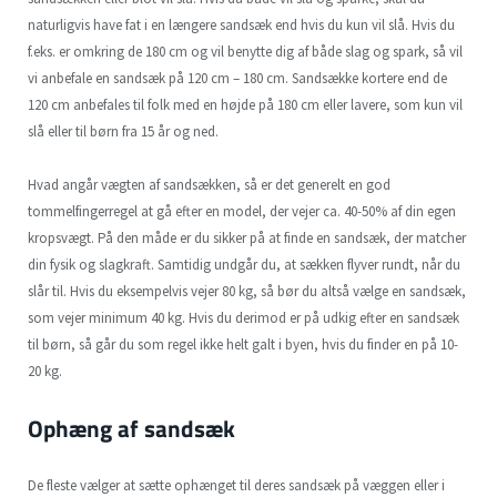
naturligvis have fat i en længere sandsæk end hvis du kun vil slå. Hvis du
f.eks. er omkring de 180 cm og vil benytte dig af både slag og spark, så vil
vi anbefale en sandsæk på 120 cm – 180 cm. Sandsække kortere end de
120 cm anbefales til folk med en højde på 180 cm eller lavere, som kun vil
slå eller til børn fra 15 år og ned.
Hvad angår vægten af sandsækken, så er det generelt en god
tommelfingerregel at gå efter en model, der vejer ca. 40-50% af din egen
kropsvægt. På den måde er du sikker på at finde en sandsæk, der matcher
din fysik og slagkraft. Samtidig undgår du, at sækken flyver rundt, når du
slår til. Hvis du eksempelvis vejer 80 kg, så bør du altså vælge en sandsæk,
som vejer minimum 40 kg. Hvis du derimod er på udkig efter en sandsæk
til børn, så går du som regel ikke helt galt i byen, hvis du finder en på 10-
20 kg.
Ophæng af sandsæk
De fleste vælger at sætte ophænget til deres sandsæk på væggen eller i