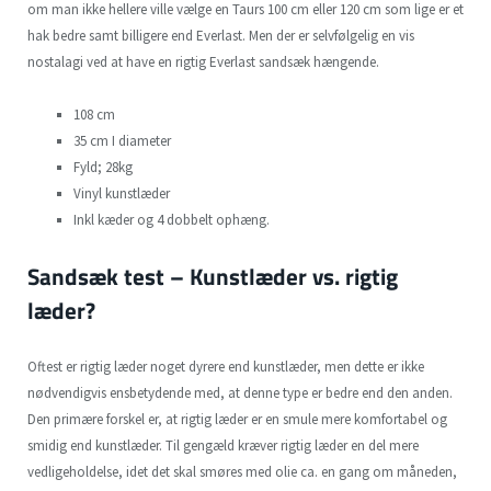
om man ikke hellere ville vælge en Taurs 100 cm eller 120 cm som lige er et
hak bedre samt billigere end Everlast. Men der er selvfølgelig en vis
nostalagi ved at have en rigtig Everlast sandsæk hængende.
108 cm
35 cm I diameter
Fyld; 28kg
Vinyl kunstlæder
Inkl kæder og 4 dobbelt ophæng.
Sandsæk test – Kunstlæder vs. rigtig
læder?
Oftest er rigtig læder noget dyrere end kunstlæder, men dette er ikke
nødvendigvis ensbetydende med, at denne type er bedre end den anden.
Den primære forskel er, at rigtig læder er en smule mere komfortabel og
smidig end kunstlæder. Til gengæld kræver rigtig læder en del mere
vedligeholdelse, idet det skal smøres med olie ca. en gang om måneden,