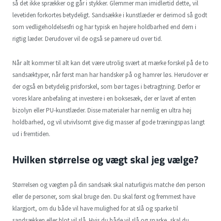
så det ikke sprækker og går i stykker. Glemmer man imidlertid dette, vil
levetiden forkortes betydeligt. Sandsække i kunstlæder er derimod så godt
som vedligeholdelsesfri og har typisk en højere holdbarhed end dem i
rigtig læder. Derudover vil de også se pænere ud over tid.
Når alt kommer til alt kan det være utrolig svært at mærke forskel på de to
sandsæktyper, når først man har handsker på og hamrer løs. Herudover er
der også en betydelig prisforskel, som bør tages i betragtning. Derfor er
vores klare anbefaling at investere i en boksesæk, der er lavet af enten
bizolyn eller PU-kunstlæder. Disse materialer har nemlig en ultra høj
holdbarhed, og vil utvivlsomt give dig masser af gode træningspas langt
ud i fremtiden.
Hvilken størrelse og vægt skal jeg vælge?
Størrelsen og vægten på din sandsæk skal naturligvis matche den person
eller de personer, som skal bruge den. Du skal først og fremmest have
klargjort, om du både vil have mulighed for at slå og sparke til
sandsækken eller blot vil slå. Hvis du både vil slå og sparke, skal du