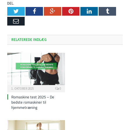
DEL.
Twitter
Facebook
Google+
Pinterest
LinkedIn
Tumblr
Email
RELATEREDE INDLÆG
1. OKTOBER 2025
0
Romaskine test 2025 – De
bedste romaskiner til
hjemmetræning