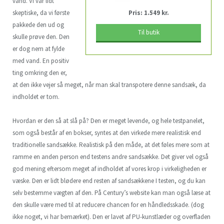
vand. Vi var lidt
skeptiske, da vi første
Pris: 1.549 kr.
pakkede den ud og
Til butik
skulle prøve den. Den
er dog nem at fylde
med vand. En positiv
ting omkring den er,
at den ikke vejer så meget, når man skal transpotere denne sandsæk, da
indholdet er tom.
Hvordan er den så at slå på? Den er meget levende, og hele testpanelet,
som også består af en bokser, syntes at den virkede mere realistisk end
traditionelle sandsække. Realistisk på den måde, at det føles mere som at
ramme en anden person end testens andre sandsække. Det giver vel også
god mening eftersom meget af indholdet af vores krop i virkeligheden er
væske. Den er lidt blødere end resten af sandsækkene I testen, og du kan
selv bestemme vægten af den. På Century’s website kan man også læse at
den skulle være med til at reducere chancen for en håndledsskade. (dog
ikke noget, vi har bemærket). Den er lavet af PU-kunstlæder og overfladen