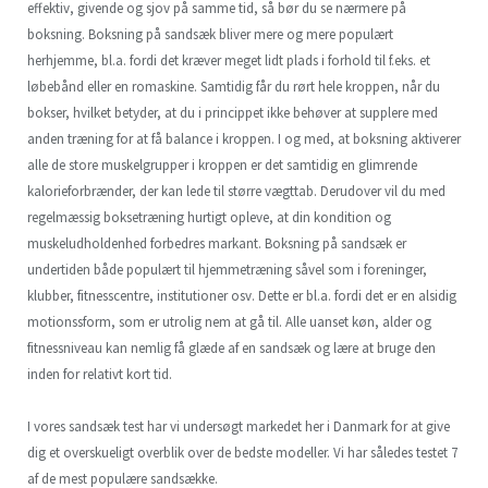
effektiv, givende og sjov på samme tid, så bør du se nærmere på
boksning. Boksning på sandsæk bliver mere og mere populært
herhjemme, bl.a. fordi det kræver meget lidt plads i forhold til f.eks. et
løbebånd eller en romaskine. Samtidig får du rørt hele kroppen, når du
bokser, hvilket betyder, at du i princippet ikke behøver at supplere med
anden træning for at få balance i kroppen. I og med, at boksning aktiverer
alle de store muskelgrupper i kroppen er det samtidig en glimrende
kalorieforbrænder, der kan lede til større vægttab. Derudover vil du med
regelmæssig boksetræning hurtigt opleve, at din kondition og
muskeludholdenhed forbedres markant. Boksning på sandsæk er
undertiden både populært til hjemmetræning såvel som i foreninger,
klubber, fitnesscentre, institutioner osv. Dette er bl.a. fordi det er en alsidig
motionssform, som er utrolig nem at gå til. Alle uanset køn, alder og
fitnessniveau kan nemlig få glæde af en sandsæk og lære at bruge den
inden for relativt kort tid.
I vores sandsæk test har vi undersøgt markedet her i Danmark for at give
dig et overskueligt overblik over de bedste modeller. Vi har således testet 7
af de mest populære sandsække.