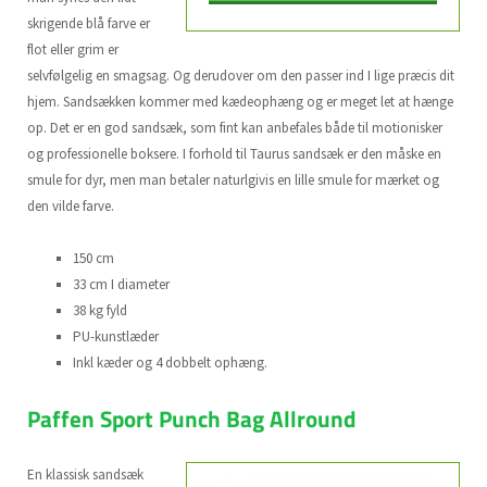
skrigende blå farve er
flot eller grim er
selvfølgelig en smagsag. Og derudover om den passer ind I lige præcis dit
hjem. Sandsækken kommer med kædeophæng og er meget let at hænge
op. Det er en god sandsæk, som fint kan anbefales både til motionisker
og professionelle boksere. I forhold til Taurus sandsæk er den måske en
smule for dyr, men man betaler naturlgivis en lille smule for mærket og
den vilde farve.
150 cm
33 cm I diameter
38 kg fyld
PU-kunstlæder
Inkl kæder og 4 dobbelt ophæng.
Paffen Sport Punch Bag Allround
En klassisk sandsæk