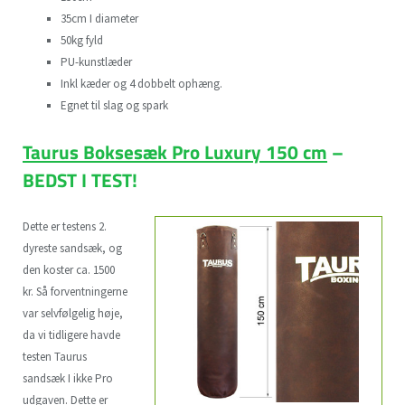
35cm I diameter
50kg fyld
PU-kunstlæder
Inkl kæder og 4 dobbelt ophæng.
Egnet til slag og spark
Taurus Boksesæk Pro Luxury 150 cm
–
BEDST I TEST!
Dette er testens 2.
dyreste sandsæk, og
den koster ca. 1500
kr. Så forventningerne
var selvfølgelig høje,
da vi tidligere havde
testen Taurus
sandsæk I ikke Pro
udgaven. Dette er