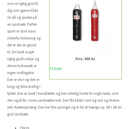
som er rigtig god til
dig som gerne både
vil slå og sparke på
en sandsæk. Paffen
Sport er stort navn
indenfor boksning og
det er der en grund
til. De lavet noget
rigtig godt udstyr og
Pris: 995 kr.
denne boksesæk er
Til butik
ingen undtagelse.
Den er stor og den er
tung og føles kraftig I
fyldet. Den er lavet I kunstlæder og kan virkelig holde til nogle tæsk, som
den også fik I vores sandsække test. Den fås både I sort og rød og leveres
inkl. Kædeophæng. Den har fine syninger og er let at hænge op. Alt I alt en
god sandsæk.
150cm