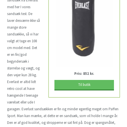
sandsæk fra Everlast
med her I vores
sandsæk test. De
laver desværre ikke så
mange store
sandsække, så vi har
valgt at tage en 108
cm model med. Det
er en fin/god
begyndersæk i
størrelse og vægt, og
Pris: 852 kr.
den vejer kun 28 kg.
Everlast er altid lidt
Til butik
retro cool at have
hængende I teenage
værelset eller ude I
garagen. Everlast sandsækken er fin og minder egentlig meget om Paffen
Sport. Man kan mærke, at dette er en sandsæk, som vil holde I mange år.
Den er af god kvalitet, og stropperne er sat fint på. Dog er spørgsmålet,