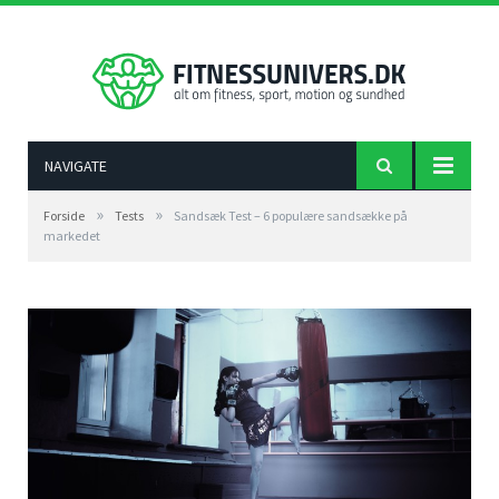
NAVIGATE
»
»
Forside
Tests
Sandsæk Test – 6 populære sandsække på
markedet