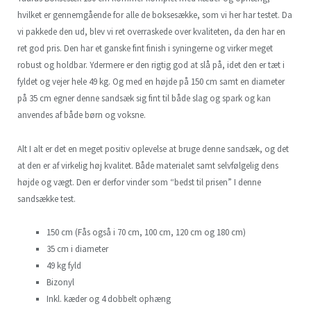
hvilket er gennemgående for alle de boksesække, som vi her har testet. Da
vi pakkede den ud, blev vi ret overraskede over kvaliteten, da den har en
ret god pris. Den har et ganske fint finish i syningerne og virker meget
robust og holdbar. Ydermere er den rigtig god at slå på, idet den er tæt i
fyldet og vejer hele 49 kg. Og med en højde på 150 cm samt en diameter
på 35 cm egner denne sandsæk sig fint til både slag og spark og kan
anvendes af både børn og voksne.
Alt I alt er det en meget positiv oplevelse at bruge denne sandsæk, og det
at den er af virkelig høj kvalitet. Både materialet samt selvfølgelig dens
højde og vægt. Den er derfor vinder som “bedst til prisen” I denne
sandsække test.
150 cm (Fås også i 70 cm, 100 cm, 120 cm og 180 cm)
35 cm i diameter
49 kg fyld
Bizonyl
Inkl. kæder og 4 dobbelt ophæng