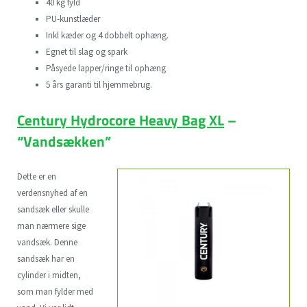
40 kg fyld
PU-kunstlæder
Inkl kæder og 4 dobbelt ophæng.
Egnet til slag og spark
Påsyede lapper/ringe til ophæng
5 års garanti til hjemmebrug.
Century Hydrocore Heavy Bag XL
–
“Vandsækken”
Dette er en
verdensnyhed af en
sandsæk eller skulle
man nærmere sige
vandsæk. Denne
sandsæk har en
cylinder i midten,
som man fylder med