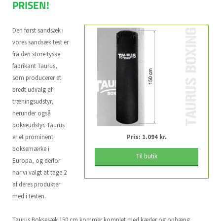
PRISEN!
Den først sandsæk i
vores sandsæk test er
fra den store tyske
fabrikant Taurus,
som producerer et
bredt udvalg af
træningsudstyr,
herunder også
bokseudstyr. Taurus
er et prominent
Pris: 1.094 kr.
boksemærke i
Til butik
Europa, og derfor
har vi valgt at tage 2
af deres produkter
med i testen.
Taurus Boksesæk 150 cm kommer komplet med kæder og ophæng,