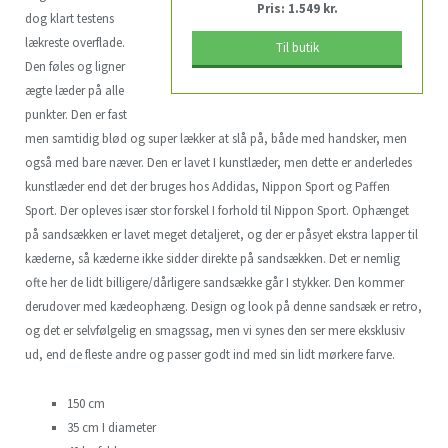
Pris: 1.549 kr.
dog klart testens
lækreste overflade.
Til butik
Den føles og ligner
ægte læder på alle
punkter. Den er fast
men samtidig blød og super lækker at slå på, både med handsker, men
også med bare næver. Den er lavet I kunstlæder, men dette er anderledes
kunstlæder end det der bruges hos Addidas, Nippon Sport og Paffen
Sport. Der opleves især stor forskel I forhold til Nippon Sport. Ophænget
på sandsækken er lavet meget detaljeret, og der er påsyet ekstra lapper til
kæderne, så kæderne ikke sidder direkte på sandsækken. Det er nemlig
ofte her de lidt billigere/dårligere sandsække går I stykker. Den kommer
derudover med kædeophæng. Design og look på denne sandsæk er retro,
og det er selvfølgelig en smagssag, men vi synes den ser mere eksklusiv
ud, end de fleste andre og passer godt ind med sin lidt mørkere farve.
150 cm
35 cm I diameter