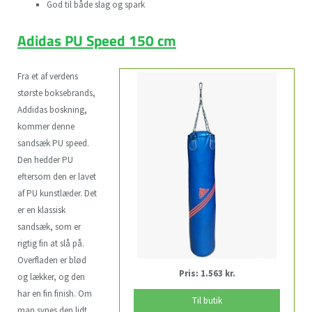
God til både slag og spark
Adidas PU Speed 150 cm
Fra et af verdens
største boksebrands,
Addidas boskning,
kommer denne
sandsæk PU speed.
Den hedder PU
eftersom den er lavet
af PU kunstlæder. Det
er en klassisk
sandsæk, som er
rigtig fin at slå på.
Overfladen er blød
Pris: 1.563 kr.
og lækker, og den
har en fin finish. Om
Til butik
man synes den lidt