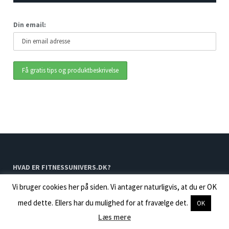
Din email:
HVAD ER FITNESSUNIVERS.DK?
Vi bruger cookies her på siden. Vi antager naturligvis, at du er OK
Fitnessunivers.dk er et nyt, dansk magasin med fokus på fitness, sport,
med dette. Ellers har du mulighed for at fravælge det.
OK
motion og sundhed. Siden byder på en lang række artikler indenfor
Læs mere
ovenstående emner, hvilket bl.a. inkluderer tests, guides, anmeldelser,